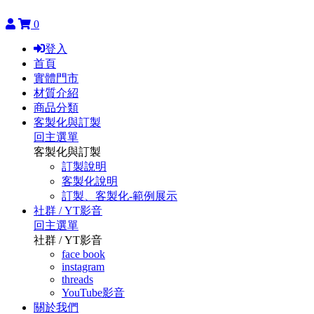
0
登入
首頁
實體門市
材質介紹
商品分類
客製化與訂製
回主選單
客製化與訂製
訂製說明
客製化說明
訂製、客製化-範例展示
社群 / YT影音
回主選單
社群 / YT影音
face book
instagram
threads
YouTube影音
關於我們