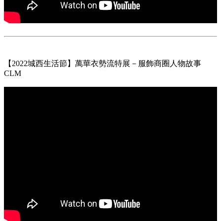
【2022城西生活節】萬華衣勢流特展－服飾商圈人物故事
CLM