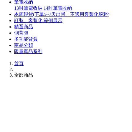
筆電收納
13吋筆電收納
14吋筆電收納
本周現貨(下單5~7天出貨、不適用客製化服務)
訂製、客製化:範例展示
精選商品
側背包
多功能背負
商品分類
限量單品系列
首頁
全部商品