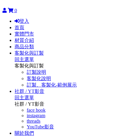
0
登入
首頁
實體門市
材質介紹
商品分類
客製化與訂製
回主選單
客製化與訂製
訂製說明
客製化說明
訂製、客製化-範例展示
社群 / YT影音
回主選單
社群 / YT影音
face book
instagram
threads
YouTube影音
關於我們