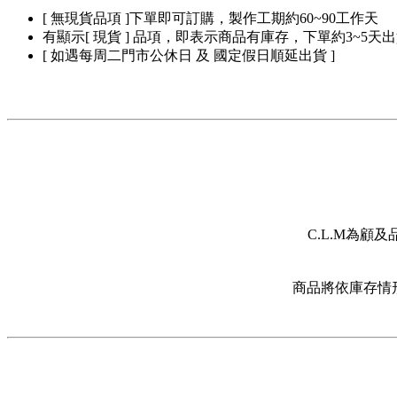
[ 無現貨品項 ]下單即可訂購，製作工期約60~90工作天
有顯示[ 現貨 ] 品項，即表示商品有庫存，下單約3~5天
[ 如遇每周二門市公休日 及 國定假日順延出貨 ]
C.L.M為
商品將依庫存情