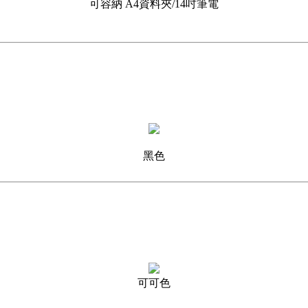
可容納 A4資料夾/14吋筆電
黑色
可可色