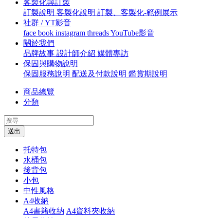
客製化與訂製
訂製說明
客製化說明
訂製、客製化-範例展示
社群 / YT影音
face book
instagram
threads
YouTube影音
關於我們
品牌故事
設計師介紹
媒體專訪
保固與購物說明
保固服務說明
配送及付款說明
鑑賞期說明
商品總覽
分類
送出
托特包
水桶包
後背包
小包
中性風格
A4收納
A4書籍收納
A4資料夾收納