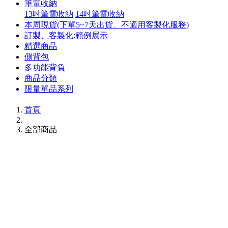
筆電收納
13吋筆電收納
14吋筆電收納
本周現貨(下單5~7天出貨、不適用客製化服務)
訂製、客製化:範例展示
精選商品
側背包
多功能背負
商品分類
限量單品系列
首頁
全部商品