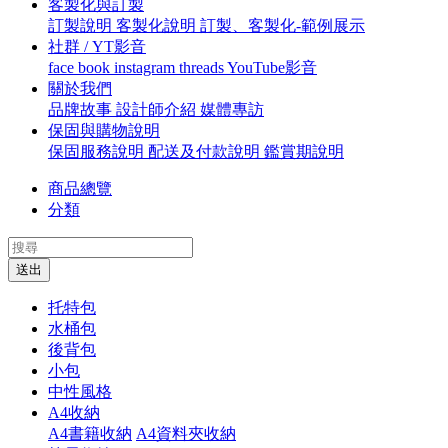
客製化與訂製
訂製說明
客製化說明
訂製、客製化-範例展示
社群 / YT影音
face book
instagram
threads
YouTube影音
關於我們
品牌故事
設計師介紹
媒體專訪
保固與購物說明
保固服務說明
配送及付款說明
鑑賞期說明
商品總覽
分類
送出
托特包
水桶包
後背包
小包
中性風格
A4收納
A4書籍收納
A4資料夾收納