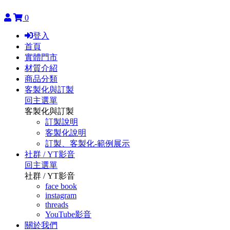
0
登入
首頁
實體門市
材質介紹
商品分類
客製化與訂製
回主選單
客製化與訂製
訂製說明
客製化說明
訂製、客製化-範例展示
社群 / YT影音
回主選單
社群 / YT影音
face book
instagram
threads
YouTube影音
關於我們