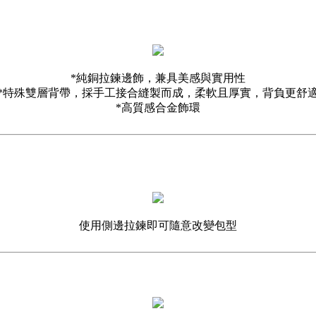
*純銅拉鍊邊飾，兼具美感與實用性
*特殊雙層背帶，採手工接合縫製而成，柔軟且厚實，背負更舒
*高質感合金飾環
使用側邊拉鍊即可隨意改變包型