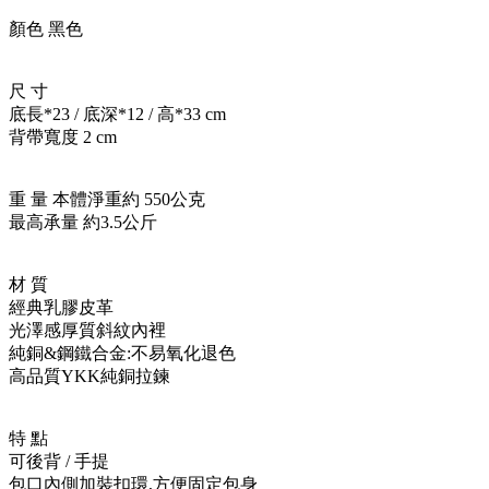
顏色 黑色
尺 寸
底長*23 / 底深*12 / 高*33 cm
背帶寬度 2 cm
重 量 本體淨重約 550公克
最高承量 約3.5公斤
材 質
經典乳膠皮革
光澤感厚質斜紋內裡
純銅&鋼鐵合金:不易氧化退色
高品質YKK純銅拉鍊
特 點
可後背 / 手提
包口內側加裝扣環,方便固定包身