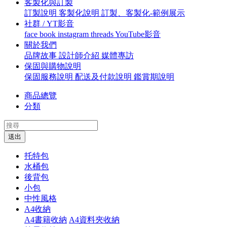
客製化與訂製
訂製說明
客製化說明
訂製、客製化-範例展示
社群 / YT影音
face book
instagram
threads
YouTube影音
關於我們
品牌故事
設計師介紹
媒體專訪
保固與購物說明
保固服務說明
配送及付款說明
鑑賞期說明
商品總覽
分類
送出
托特包
水桶包
後背包
小包
中性風格
A4收納
A4書籍收納
A4資料夾收納