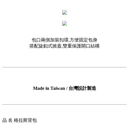
包口兩側加裝扣環,方便固定包身
搭配旋釦式掀蓋,雙重保護開口結構
Made in Taiwan / 台灣設計製造
品 名 格拉斯背包