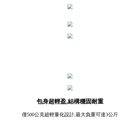
包身超輕盈,結構穩固耐重
僅500公克超輕量化設計,最大負重可達3公斤