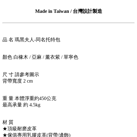
Made in Taiwan / 台灣設計製造
品 名 瑪黑夫人-同名托特包
顏色 白橡木 / 亞麻 / 薰衣紫 / 單寧色
尺 寸 請參考圖示
背帶寬度 2 cm
重 量 本體淨重約450公克
最高承量 約 4.5kg
材 質
★頂級耐磨皮革
★傢俱專用乳膠皮革(背帶/邊飾)