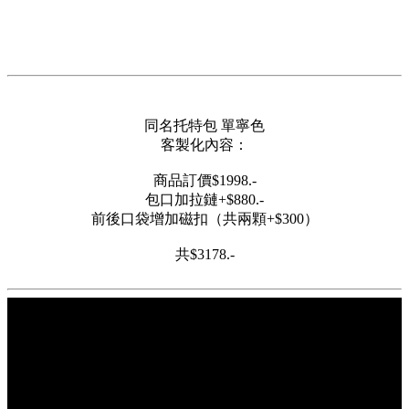
同名托特包 單寧色
客製化內容：
商品訂價$1998.-
包口加拉鏈+$880.-
前後口袋增加磁扣（共兩顆+$300）
共$3178.-
製作工期:
付款後30~60天內交貨