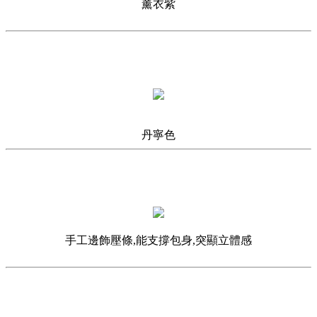
薰衣紫
丹寧色
手工邊飾壓條,能支撐包身,突顯立體感