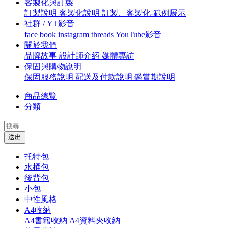
客製化與訂製
訂製說明
客製化說明
訂製、客製化-範例展示
社群 / YT影音
face book
instagram
threads
YouTube影音
關於我們
品牌故事
設計師介紹
媒體專訪
保固與購物說明
保固服務說明
配送及付款說明
鑑賞期說明
商品總覽
分類
送出
托特包
水桶包
後背包
小包
中性風格
A4收納
A4書籍收納
A4資料夾收納