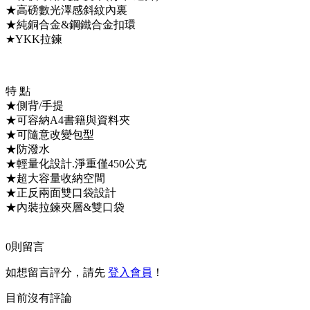
★高磅數光澤感斜紋內裏
★純銅合金&鋼鐵合金扣環
★YKK拉鍊
特 點
★側背/手提
★可容納A4書籍與資料夾
★可隨意改變包型
★防潑水
★輕量化設計.淨重僅450公克
★超大容量收納空間
★正反兩面雙口袋設計
★內裝拉鍊夾層&雙口袋
0
則留言
如想留言評分，請先
登入會員
！
目前沒有評論