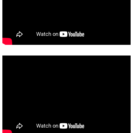
(例假日或門市店休日順延)
客製商品無法使用原配置的公版裁片製作,皆由設計師親自裁
切車縫,
獨立作業需要較長的作業時間以及原料成本，造成不便敬請見
諒。
{客製化服務}與{訂製服務}
不適用{七天鑑賞期} {七天猶豫期}之條例
不提供任何退換貨服務
消費者保護法第十九條規範，若有合理例外情事不適用七日猶
豫期時，將根據行政院合理例外情事的規定處理。
依據行政院所公布「
通訊交易解除權合理例外情事適用準則
」