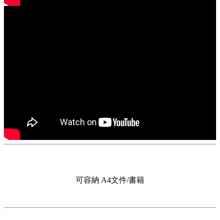
（2016 年 1 月 1 日起施行）第二條規定：
本法第十九條第一項但書所稱合理例外情事，指通訊交易之商
品或服務有下列情形之一，並經企業經營者告知消費者，將排
除本法第十九條第一項解除權之適用：
一、易於腐敗、保存期限較短或解約時即將逾期。
二、依消費者要求所為之客製化給付。
三、報紙、期刊或雜誌。
四、經消費者拆封之影音商品或電腦軟體。
五、非以有形媒介提供之數位內容或一經提供即為完成之線上
服務，經消費者事先同意始提供。
六、已拆封之個人衛生用品。
七、國際航空客運服務。
可容納 A4文件/書籍