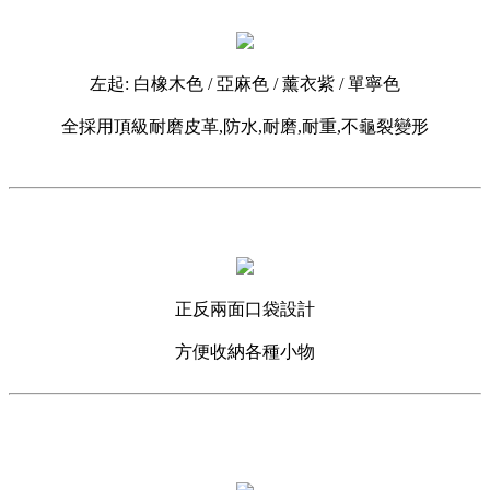
左起: 白橡木色 / 亞麻色 / 薰衣紫 / 單寧色
全採用頂級耐磨皮革,防水,耐磨,耐重,不龜裂變形
正反兩面口袋設計
方便收納各種小物