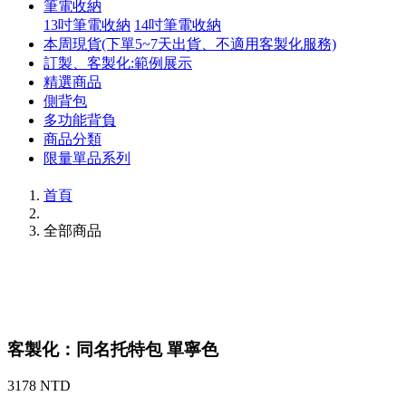
筆電收納
13吋筆電收納
14吋筆電收納
本周現貨(下單5~7天出貨、不適用客製化服務)
訂製、客製化:範例展示
精選商品
側背包
多功能背負
商品分類
限量單品系列
首頁
全部商品
客製化：同名托特包 單寧色
3178 NTD