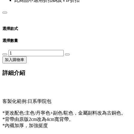
此商品不適用折扣碼及VIP折扣
選擇款式
選擇數量
加入購物車
詳細介紹
客製化範例:日系學院包
*更改配色:主色/丹寧色+副色/駝色，金屬副料改為古銅色。
*背帶由原版2cm改為4cm寬背帶。
*內襯加厚，加強挺度