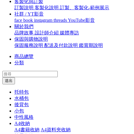
客製化與訂製
訂製說明
客製化說明
訂製、客製化-範例展示
社群 / YT影音
face book
instagram
threads
YouTube影音
關於我們
品牌故事
設計師介紹
媒體專訪
保固與購物說明
保固服務說明
配送及付款說明
鑑賞期說明
商品總覽
分類
送出
托特包
水桶包
後背包
小包
中性風格
A4收納
A4書籍收納
A4資料夾收納