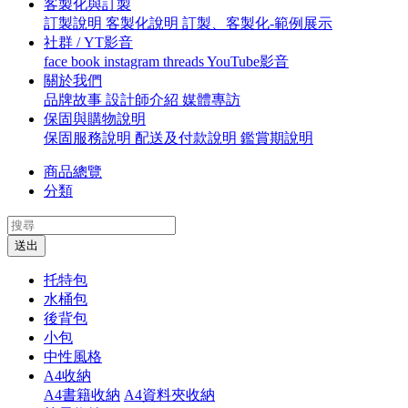
客製化與訂製
訂製說明
客製化說明
訂製、客製化-範例展示
社群 / YT影音
face book
instagram
threads
YouTube影音
關於我們
品牌故事
設計師介紹
媒體專訪
保固與購物說明
保固服務說明
配送及付款說明
鑑賞期說明
商品總覽
分類
送出
托特包
水桶包
後背包
小包
中性風格
A4收納
A4書籍收納
A4資料夾收納