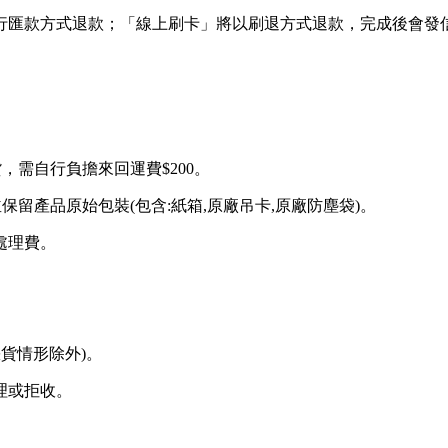
行匯款方式退款；「線上刷卡」將以刷退方式退款，完成後會發
，需自行負擔來回運費$200。
留產品原始包裝(包含:紙箱,原廠吊卡,原廠防塵袋)。
處理費。
貨情形除外)。
理或拒收。