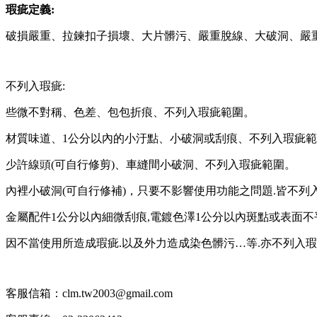
瑕疵定義:
破損嚴重、拉鍊扣子損壞、大片髒污、嚴重脫線、大破洞、嚴重
不列入瑕疵:
些微不對稱、色差、包包折痕、不列入瑕疵範圍。
材質味道、1公分以內的小汙點、小破洞或刮痕、不列入瑕疵
少許線頭(可自行修剪)、車縫間小破洞、不列入瑕疵範圍。
內裡小破洞(可自行修補)，只要不影響使用功能之問題.皆不列
金屬配件1公分以內細微刮痕,電鍍色澤1公分以內斑點或表面不
因不當使用所造成瑕疵.以及外力造成染色髒污…等.亦不列入
客服信箱：clm.tw2003@gmail.com