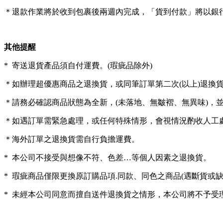
＊退款作業將於收到包裹後兩週內完成，「貨到付款」將以銀
其他提醒
* 寄送退貨產品須自付運費。(瑕疵品除外)
＊如辦理超優惠商品之退換貨，或同筆訂單第二次(以上)退換貨
＊請務必確認商品狀態為全新，(未落地、無皺褶、無異味)，並保
＊如遇訂單需緊急處理，或任何特殊情形，會視情況酌收人工
＊海外訂單之退換貨需自行負擔運費。
* 本公司不接受與想像不符、色差…等個人因素之退換貨。
* 瑕疵商品僅限更換原訂購品項.同款、同色之商品(遇斷貨或缺
* 未經本公司同意而擅自送件退換貨之情形，本公司將不予受