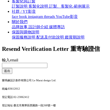
客製化與訂製
訂製說明
客製化說明
訂製、客製化-範例展示
社群 / YT影音
face book
instagram
threads
YouTube影音
關於我們
品牌故事
設計師介紹
媒體專訪
保固與購物說明
保固服務說明
配送及付款說明
鑑賞期說明
Resend Verification Letter
重寄驗證信
輸入email
送出
樂瑪赫設計創作有限公司 Le Marai design Ltd.
統編:83612012
登記電話:02-23062412
登記地址:臺北市萬華區西園路一段268號一樓