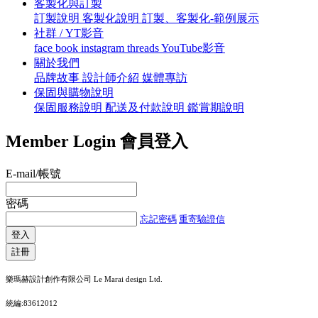
客製化與訂製
訂製說明
客製化說明
訂製、客製化-範例展示
社群 / YT影音
face book
instagram
threads
YouTube影音
關於我們
品牌故事
設計師介紹
媒體專訪
保固與購物說明
保固服務說明
配送及付款說明
鑑賞期說明
Member Login
會員登入
E-mail/帳號
密碼
忘記密碼
重寄驗證信
登入
註冊
樂瑪赫設計創作有限公司 Le Marai design Ltd.
統編:83612012