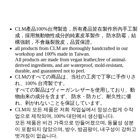
CLM產品100%台灣製造，所有產品皆在製作所內手工製
成，採用無動物性成分的純素皮革製作， 防水防霉，結
構強韌，不會龜裂脫皮，品質保證。
all products from CLM are thoroughly handcrafted in our
workshop and 100% made in Taiwan.
All products are made from vegan leather,free of animal-
derived ingredients, and are waterproof, mold-resistant,
durable, and guaranteed not to peel.
CLMのすべての商品は、当社の工房で丁寧に手作りさ
れ、100% 台湾製です。
すべての製品はヴィーガンレザーを使用しており、動
物由来の成分を含まず、 防水・防カビ、耐久性に優
れ、剥がれないことを保証しています。
CLM의 모든 제품은 저희 작업실에서 정성스럽게 수작
업으로 제작되며, 100% 대만에서 생산됩니다.
모든 제품은 비건 가죽으로 만들어졌으며, 동물성 성분
이 포함되지 않았으며, 방수, 방곰팡이, 내구성이 강하고
벗겨짐이 없습니다.