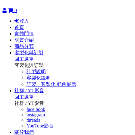
0
登入
首頁
實體門市
材質介紹
商品分類
客製化與訂製
回主選單
客製化與訂製
訂製說明
客製化說明
訂製、客製化-範例展示
社群 / YT影音
回主選單
社群 / YT影音
face book
instagram
threads
YouTube影音
關於我們