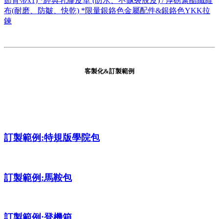
節背帶x1) *經典乳膠皮革 (防水、不龜裂脫皮) / 厚磅聚酯纖維
布(耐磨、防皺、快乾) *限量銀鉻色金屬配件&銀鉻色YKK拉
鍊
客製化&訂製範例
訂製範例:特規版學院包
訂製範例:馬鞍包
訂製範例:登機箱