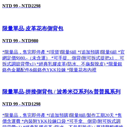
NTD 99 - NTD2298
限量單品-皮革花布側背包
NTD 99 - NTD980
*限量品，售完即停產 *[現貨]限量6組 *[追加預購]限量6組 *官
網定價$980.-（未含運） *可手提、側背(附可拆式提把x1 、可
拆式調節背帶x1) *經典乳膠皮革(防水、不龜裂脫皮) *限量銀
鉻色金屬配件&銀鉻色YKK拉鍊 *限量花布內裡
限量單品-拼接側背包 / 波希米亞系列&普普風系列
NTD 99 - NTD1298
*限量品，售完即停產 *[追加預購]限量8組/製作工期20天 *售
價含運費 *內裝附YKK拉鍊口袋 *可手拿、側背(附可拆式調